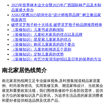
2025年世界林木业大会暨2025年广西国际林产品及木制
品展盛大举办
ASKO荣膺2025胡润光谷“设计师推荐品牌” 树立奢品家
电新典范
破壁灵芝孢子粉十大排名 破壁灵芝孢子粉品牌推荐榜单
（装修知识）儿童书桌选购须知
（装修知识）儿童松木家具的优点以及品牌
（装修知识）星星索儿童家具的优点
（装修知识）购买儿童家具的四个要点
（装修知识）儿童衣柜挑选五个原则
（装修知识）定制儿童床的优势
（装修知识）布艺沙发清洗妙招以及日常的保养的方法
南北家居热线简介
南北家居热线网立足专业媒体视角,及时搜集报道精品家居案
例、时尚装饰资讯、实用装修宝典、潮流家饰设计、当前展会
展览和重要政策法规，我们围绕装修前中后各阶段需求，提供
全方位的装修知识及产品资讯，为追求生活品质的家居消费者
和爱好者提供精选品牌及优质产品。