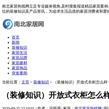
南北家居热线网立足专业媒体视角,及时搜集报道精品家居案
位的装修知识及产品资讯，为追求生活品质的家居消费者和爱
首页
新闻
装修知识
家居生活
家居品牌
家居建材
家居饰品
突发要闻
当前位置：
主页
>
装修知识
> （装修知识）开放式衣柜怎么
（装修知识）开放式衣柜怎么
2020-09-25 22:10:01
/
作者：温雨琴
/
来源：
南北家居热线网
/
阅