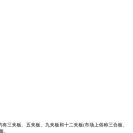
的有三夹板、五夹板、九夹板和十二夹板(市场上俗称三合板、
板。