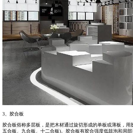
3、胶合板
胶合板俗称多层板，是把木材通过旋切形成的单板或薄板，用
五合板、九合板、十二合板)。胶合板有胶合强度低鼓泡和局